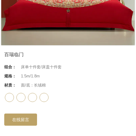
百瑞临门
组合：
床单十件套/床盖十件套
规格：
1.5m/1.8m
材质：
面/底：长绒棉
在线留言