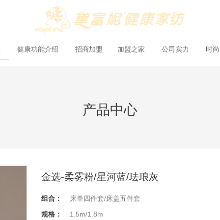
心
健康功能介绍
招商加盟
加盟之家
公司实力
时
产品中心
金选-柔雾粉/星河蓝/珐琅灰
组合：
床单四件套/床盖五件套
规格：
1.5m/1.8m