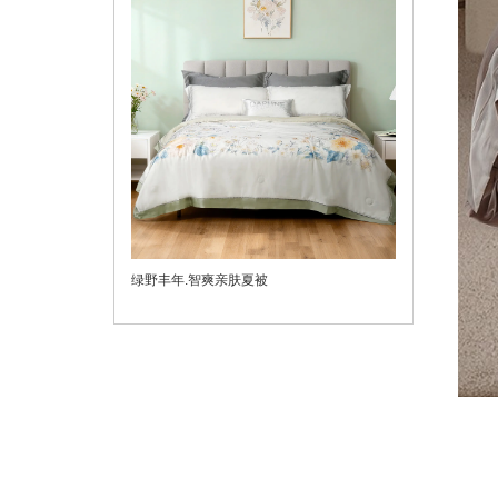
绿野丰年.智爽亲肤夏被