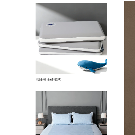
深睡释压硅胶枕