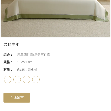
绿野丰年
组合：
床单四件套/床盖五件套
规格：
1.5m/1.8m
材质：
面/底：云柔棉
在线留言