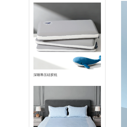
深睡释压硅胶枕