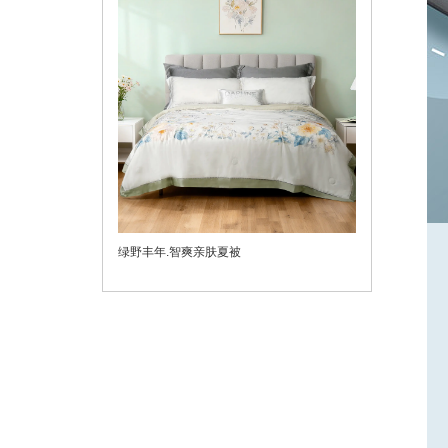
绿野丰年.智爽亲肤夏被