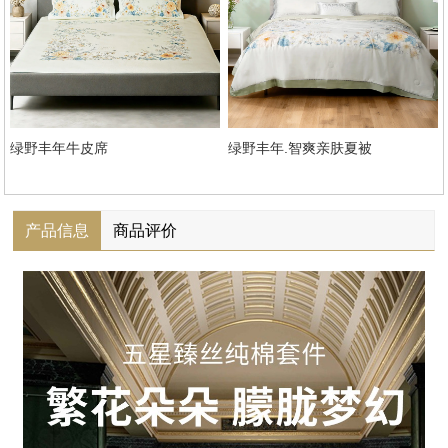
绿野丰年牛皮席
绿野丰年.智爽亲肤夏被
产品信息
商品评价