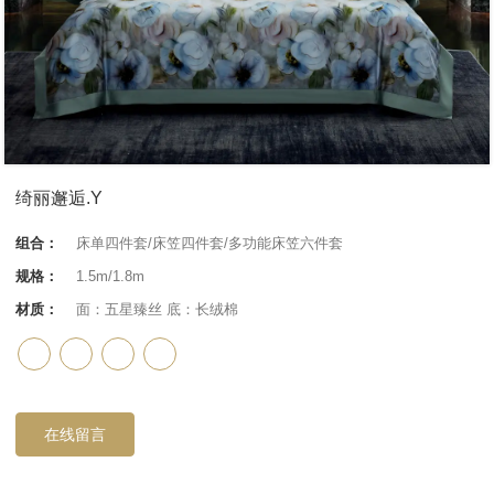
绮丽邂逅.Y
组合：
床单四件套/床笠四件套/多功能床笠六件套
规格：
1.5m/1.8m
材质：
面：五星臻丝 底：长绒棉
在线留言