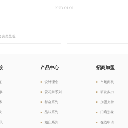
1970-01-01
资会完美呈现
接
产品中心
招商加盟
们
设计理念
市场商机
事
爱花舞系列
研发实力
家
都会系列
加盟支持
力
品味系列
门店形象
讯
婚庆系列
在线申请