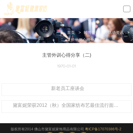
loading
首页
>
时尚资讯
>
活动资讯
>
主管外训心得分享（二)
主管外训心得分享（二)
1970-01-01
新老员工座谈会
黛富妮荣获2012（秋）全国家纺布艺最佳流行面料奖
版权所有2014 佛山市黛富妮家饰用品有限公司
粤ICP备17070386号-2