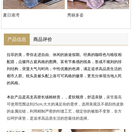
夏日港湾
秀丽多姿
产品信息
商品评价
拉菲的美，带你走进自由、休闲的旅途假期。经典的咖啡色与格纹相
配搭，点缀拜占庭风格的图腾。富有节奏感的线条，形成不规则的排
列结构，突显大气与时尚；中性优雅的色调，满足追求高品质生活的
都市人群。枕头及被头配上洛可可风格的徽章，更充分体现当地人民
的风格。
本款产品是高支高密长绒棉材质，，柔软顺滑，舒适亲肤，
床笠最高
可使用范围达到
大大的满足你的需求，选用美观且不易刮伤皮肤
25cm,
的金属拉链，利用精制严密的绗缝工艺，锁定你的被胎不变形，全方
位呵护床垫，是追求高品质生活的您最佳的选择。